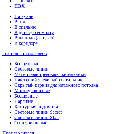
Тканевые
ПВХ
На кухне
В зал
В спальню
В детскую комнату
В ванную (санузел)
В коридоре
Технологии потолков
Бесщелевые
Световые линии
Магнитные трековые светильники
Накладной трековый светильник
Скрытый карниз для натяжного потолка
Многоуровневые
Бесшовные
Парящие
Контурная подсветка
Световые линии Secret
Световые линии Slott
Одноуровневые
Производители