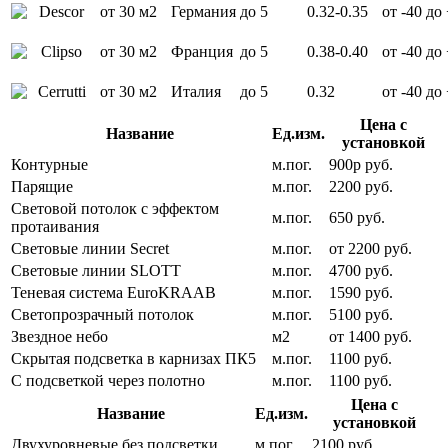
от 30 м2
Германия
до 5
0.32-0.35
от -40 до
от 30 м2
Франция
до 5
0.38-0.40
от -40 до
от 30 м2
Италия
до 5
0.32
от -40 до
Цена с
Название
Ед.изм.
установкой
Контурные
м.пог.
900р руб.
Парящие
м.пог.
2200 руб.
Световой потолок с эффектом
м.пог.
650 руб.
протаивания
Световые линии Secret
м.пог.
от 2200 руб.
Световые линии SLOTT
м.пог.
4700 руб.
Теневая система EuroKRAAB
м.пог.
1590 руб.
Светопрозрачный потолок
м.пог.
5100 руб.
Звездное небо
м2
от 1400 руб.
Скрытая подсветка в карнизах ПК5
м.пог.
1100 руб.
С подсветкой через полотно
м.пог.
1100 руб.
Цена с
Название
Ед.изм.
установкой
Двухуровневые без подсветки
м.пог.
2100 руб.