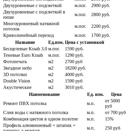
Двухуровневые с подсветкой
м.пог.
2900 руб.
Двухуровневые с подсветкой в
м.пог.
2800 руб.
нише
Многоуровневый натяжной
м.пог.
2200 руб.
потолок
Криволинейный переход
м.пог.
1700 руб.
Название
Ед.изм.
Цена с установкой
Бесщелевые Kraab 3.0
м.пог.
1590 руб.
Теневые Euro Kraab
м.пог.
1290 руб.
Фотопечать
м2
2700 руб
Звездное небо
м2
18200 руб.
3D потолки
м2
4000 руб.
Double Vision
м2
1590 руб
Акустические
м2
3010 руб.
Наименование
Ед. изм.
Цена
от 5000
Ремонт ПВХ потолка
м.п.
руб
Слив воды с натяжного потолка
м.п.
от 700 руб
Комбинация цветов в одном полотне
м.п.
15%
Профиль алюминиевый + штапик +
м.п.
250 руб
плинтус + монтаж