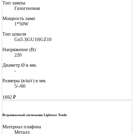
Тип лампы
Галогеновая
Мощность ламп
1*50W
Тип цоколя
Gu5.3|GU10|GZ10
Напряжение (В)
220
Диаметр Ø в мм.
-
Размеры (в/ш/г) в мм.
5/-/60
1692
₽
Встраиваемый светильник Lightstar Tondo
Материал плафона
Металл