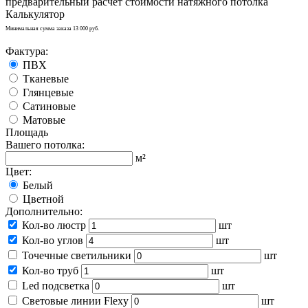
предварительный расчет стоимости натяжного потолка
Калькулятор
Минимальная сумма заказа 13 000 руб.
Фактура:
ПВХ
Тканевые
Глянцевые
Сатиновые
Матовые
Площадь
Вашего потолка:
м²
Цвет:
Белый
Цветной
Дополнительно:
Кол-во люстр
шт
Кол-во углов
шт
Точечные светильники
шт
Кол-во труб
шт
Led подсветка
шт
Световые линии Flexy
шт