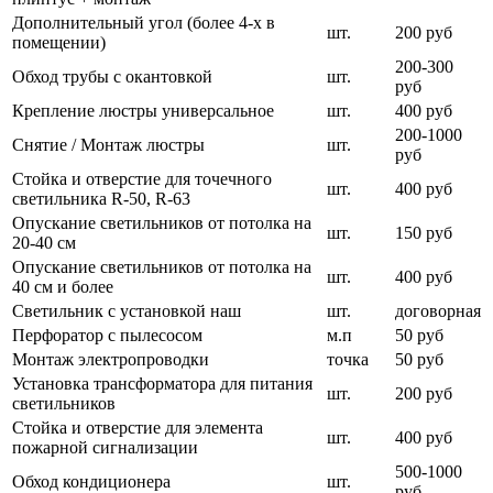
Дополнительный угол (более 4-х в
шт.
200 руб
помещении)
200-300
Обход трубы с окантовкой
шт.
руб
Крепление люстры универсальное
шт.
400 руб
200-1000
Снятие / Монтаж люстры
шт.
руб
Стойка и отверстие для точечного
шт.
400 руб
светильника R-50, R-63
Опускание светильников от потолка на
шт.
150 руб
20-40 см
Опускание светильников от потолка на
шт.
400 руб
40 см и более
Светильник с установкой наш
шт.
договорная
Перфоратор с пылесосом
м.п
50 руб
Монтаж электропроводки
точка
50 руб
Установка трансформатора для питания
шт.
200 руб
светильников
Стойка и отверстие для элемента
шт.
400 руб
пожарной сигнализации
500-1000
Обход кондиционера
шт.
руб