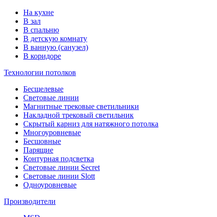
На кухне
В зал
В спальню
В детскую комнату
В ванную (санузел)
В коридоре
Технологии потолков
Бесщелевые
Световые линии
Магнитные трековые светильники
Накладной трековый светильник
Скрытый карниз для натяжного потолка
Многоуровневые
Бесшовные
Парящие
Контурная подсветка
Световые линии Secret
Световые линии Slott
Одноуровневые
Производители