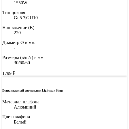
1*50W
Тип цоколя
Gu5.3|GU10
Напряжение (В)
220
Диаметр Ø в мм.
-
Размеры (в/ш/г) в мм.
30/60/60
1799
₽
Встраиваемый светильник Lightstar Singo
Материал плафона
Алюминий
Цвет плафона
Белый