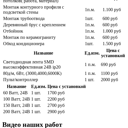
потолков( работа, материал)
Монтаж контурного профиля с
1п.м.
1.100 руб
подсветкой стены
Монтаж трубоотвода
1шт.
600 руб
Деревянный брус с креплением
1п.м.
600 руб
Отбойник
1п.м.
1.000 руб
Монтаж по керамограниту
1п.м.
600 руб
Обход кондиционера
1шт.
1.500 руб
Цена с
Название
Ед.изм.
установкой
Светодиодная лента SMD
1 п.м.
690 руб
высокоэффективная 24В ip20
80д/м, 6Вт, (3000,4000,6000К)
1 п.м.
1100 руб
Пульт/контроллер
1 шт.
2000 руб
Название
Ед.изм.
Цена с установкой
60 Ватт, 24В
1 шт.
1700 руб
100 Ватт, 24В
1 шт.
2200 руб
150 Ватт, 24В
1 шт.
2700 руб
200 Ватт, 24В
1 шт.
2900 руб
Видео наших работ