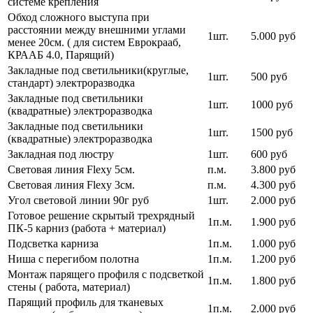
системе крепления
Обход сложного выступа при
расстоянии между внешними углами
1шт.
5.000 руб
менее 20см. ( для систем Еврокрааб,
КРААБ 4.0, Парящий)
Закладные под светильники(круглые,
1шт.
500 руб
стандарт) электроразводка
Закладные под светильники
1шт.
1000 руб
(квадратные) электроразводка
Закладные под светильники
1шт.
1500 руб
(квадратные) электроразводка
Закладная под люстру
1шт.
600 руб
Световая линия Flexy 5см.
п.м.
3.800 руб
Световая линия Flexy 3см.
п.м.
4.300 руб
Угол световой линии 90г руб
1шт.
2.000 руб
Готовое решение скрытый трехрядный
1п.м.
1.900 руб
ПК-5 карниз (работа + материал)
Подсветка карниза
1п.м.
1.000 руб
Ниша с перегибом полотна
1п.м.
1.200 руб
Монтаж парящего профиля с подсветкой
1п.м.
1.800 руб
стены ( работа, материал)
Парящий профиль для тканевых
1п.м.
2.000 руб