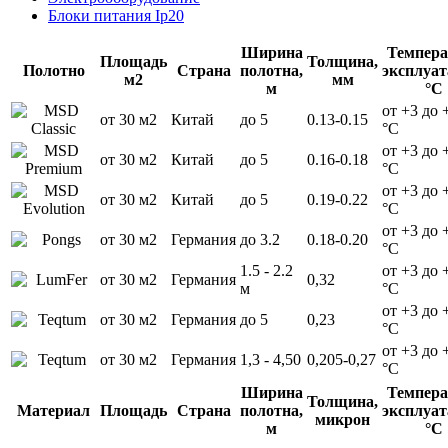
Блоки питания Ip20
Ширина
Темпера
Площадь
Толщина,
Полотно
Страна
полотна,
эксплуат
м2
мм
м
°С
от +3 до 
от 30 м2
Китай
до 5
0.13-0.15
°С
от +3 до 
от 30 м2
Китай
до 5
0.16-0.18
°С
от +3 до 
от 30 м2
Китай
до 5
0.19-0.22
°С
от +3 до 
от 30 м2
Германия
до 3.2
0.18-0.20
°С
1.5 - 2.2
от +3 до 
от 30 м2
Германия
0,32
м
°С
от +3 до 
от 30 м2
Германия
до 5
0,23
°С
от +3 до 
от 30 м2
Германия
1,3 - 4,50
0,205-0,27
°С
Ширина
Темпера
Толщина,
Материал
Площадь
Страна
полотна,
эксплуат
микрон
м
°С