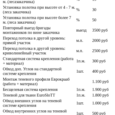
м. (лесазаказчика)
Установка полотна при высоте от 4 - 7 м.
%
30
(леса заказчика)
Установка полотна при высоте более 7
%
50
м. (леса заказчика)
Повторный выезд бригады
выезд
3500 руб
монтажников по вине заказчика
Переход потолка в другой уровень:
м.п.
2000 руб
прямой участок
Переход потолка в другой уровень:
м.п.
2500 руб
криволинейный участок
Стандартная система крепления (работа
1п.м.
300 руб
+ материал)
Обход доп. Углов на стандартной
1шт.
400 руб
системе крепления
Монтаж теневого профиля Еврокрааб
1.100 руб
(работа + материал)
Бесщелевая система крепления
1п.м.
1.900 руб
Теневой для ткани EuroSloTT
1п.м.
1.800 руб
Обход внешних углов на теневой
1шт.
1.000 руб
системе крепления
Обход внутренних углов на теневой
1шт.
500 руб