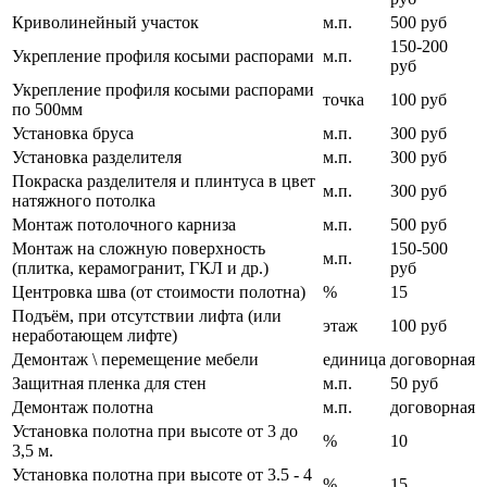
Криволинейный участок
м.п.
500 руб
150-200
Укрепление профиля косыми распорами
м.п.
руб
Укрепление профиля косыми распорами
точка
100 руб
по 500мм
Установка бруса
м.п.
300 руб
Установка разделителя
м.п.
300 руб
Покраска разделителя и плинтуса в цвет
м.п.
300 руб
натяжного потолка
Монтаж потолочного карниза
м.п.
500 руб
Монтаж на сложную поверхность
150-500
м.п.
(плитка, керамогранит, ГКЛ и др.)
руб
Центровка шва (от стоимости полотна)
%
15
Подъём, при отсутствии лифта (или
этаж
100 руб
неработающем лифте)
Демонтаж \ перемещение мебели
единица
договорная
Защитная пленка для стен
м.п.
50 руб
Демонтаж полотна
м.п.
договорная
Установка полотна при высоте от 3 до
%
10
3,5 м.
Установка полотна при высоте от 3.5 - 4
%
15