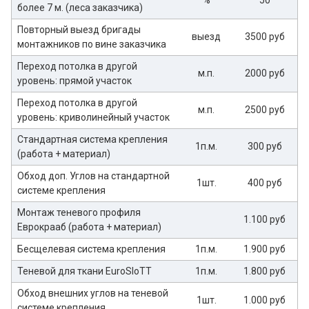
более 7 м. (леса заказчика)
Повторный выезд бригады
выезд
3500 руб
монтажников по вине заказчика
Переход потолка в другой
м.п.
2000 руб
уровень: прямой участок
Переход потолка в другой
м.п.
2500 руб
уровень: криволинейный участок
Стандартная система крепления
1п.м.
300 руб
(работа + материал)
Обход доп. Углов на стандартной
1шт.
400 руб
системе крепления
Монтаж теневого профиля
1.100 руб
Еврокрааб (работа + материал)
Бесщелевая система крепления
1п.м.
1.900 руб
Теневой для ткани EuroSloTT
1п.м.
1.800 руб
Обход внешних углов на теневой
1шт.
1.000 руб
системе крепления