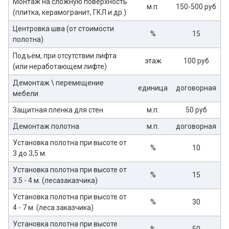
Монтаж на сложную поверхность
м.п.
150-500 руб
(плитка, керамогранит, ГКЛ и др.)
Центровка шва (от стоимости
%
15
полотна)
Подъём, при отсутствии лифта
этаж
100 руб
(или неработающем лифте)
Демонтаж \ перемещение
единица
договорная
мебели
Защитная пленка для стен
м.п.
50 руб
Демонтаж полотна
м.п.
договорная
Установка полотна при высоте от
%
10
3 до 3,5 м.
Установка полотна при высоте от
%
15
3.5 - 4 м. (лесазаказчика)
Установка полотна при высоте от
%
30
4 - 7 м. (леса заказчика)
Установка полотна при высоте
%
50