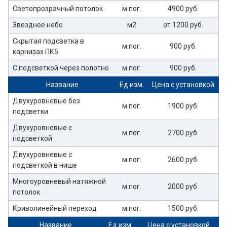
Светопрозрачный потолок
м.пог.
4900 руб.
Звездное небо
м2
от 1200 руб.
Скрытая подсветка в
м.пог.
900 руб.
карнизах ПК5
С подсветкой через полотно
м.пог.
900 руб.
Название
Ед.изм.
Цена с установкой
Двухуровневые без
м.пог.
1900 руб.
подсветки
Двухуровневые с
м.пог.
2700 руб.
подсветкой
Двухуровневые с
м.пог.
2600 руб.
подсветкой в нише
Многоуровневый натяжной
м.пог.
2000 руб.
потолок
Криволинейный переход
м.пог.
1500 руб.
Название
Ед.изм.
Цена с установкой