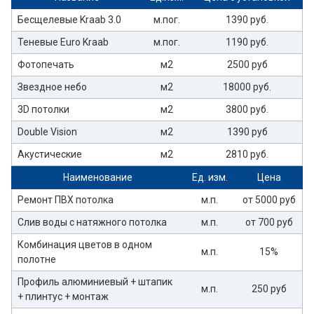
Бесщелевые Kraab 3.0
м.пог.
1390 руб.
Теневые Euro Kraab
м.пог.
1190 руб.
Фотопечать
м2
2500 руб
Звездное небо
м2
18000 руб.
3D потолки
м2
3800 руб.
Double Vision
м2
1390 руб
Акустические
м2
2810 руб.
Наименование
Ед. изм.
Цена
Ремонт ПВХ потолка
м.п.
от 5000 руб
Слив воды с натяжного потолка
м.п.
от 700 руб
Комбинация цветов в одном
м.п.
15%
полотне
Профиль алюминиевый + штапик
м.п.
250 руб
+ плинтус + монтаж