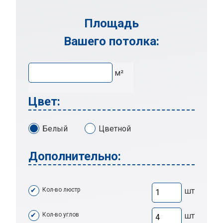
Площадь
Вашего потолка:
м²
Цвет:
Белый
Цветной
Дополнительно:
Кол-во люстр
шт
Кол-во углов
шт