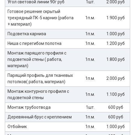
Угол световой линии 90г руб
1шт.
2.000 руб
Готовое решение скрытый
трехрядный ПК-5 карниз (работа
1п.м.
1.900 руб
+ материал)
Подсветка карниза
1п.м.
1.000 руб
Ниша с перегибом полотна
1п.м.
1.200 руб
Монтаж парящего профиля с
подсветкой стены ( работа,
1п.м.
1.800 руб
материал)
Парящий профиль для тканевых
1п.м.
2.000 руб
потолков( работа, материал)
Монтаж контурного профиля с
1п.м.
1.100 руб
подсветкой стены
Монтаж трубоотвода
1шт.
600 руб
Деревянный брус с креплением
1п.м.
600 руб
Отбойник
1п.м.
1.000 руб