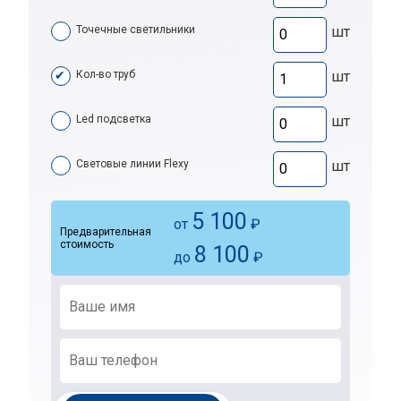
Точечные светильники
шт
Кол-во труб
шт
Led подсветка
шт
Световые линии Flexy
шт
5 100
от
₽
Предварительная
стоимость
8 100
до
₽