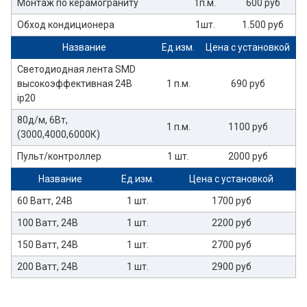
Монтаж по керамограниту
1п.м.
600 руб
Обход кондиционера
1шт.
1.500 руб
Название
Ед.изм.
Цена с установкой
Светодиодная лента SMD
высокоэффективная 24В
1 п.м.
690 руб
ip20
80д/м, 6Вт,
1 п.м.
1100 руб
(3000,4000,6000К)
Пульт/контроллер
1 шт.
2000 руб
Название
Ед.изм.
Цена с установкой
60 Ватт, 24В
1 шт.
1700 руб
100 Ватт, 24В
1 шт.
2200 руб
150 Ватт, 24В
1 шт.
2700 руб
200 Ватт, 24В
1 шт.
2900 руб