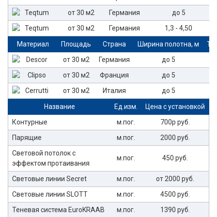
от 30 м2
Германия
до 5
от 30 м2
Германия
1,3 - 4,50
Материал
Площадь
Страна
Ширина полотна, м
То
от 30 м2
Германия
до 5
от 30 м2
Франция
до 5
от 30 м2
Италия
до 5
Название
Ед.изм.
Цена с установкой
Контурные
м.пог.
700р руб.
Парящие
м.пог.
2000 руб.
Световой потолок с
м.пог.
450 руб.
эффектом протаивания
Световые линии Secret
м.пог.
от 2000 руб.
Световые линии SLOTT
м.пог.
4500 руб.
Теневая система EuroKRAAB
м.пог.
1390 руб.