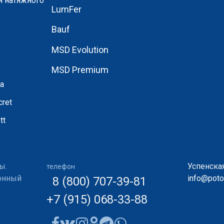
я натяжного
LumFer
Bauf
MSD Evolution
MSD Premium
а
ret
tt
ы.
Успенская
телефон
ионный
info@potol
8 (800) 707-39-81
+7 (915) 068-33-88