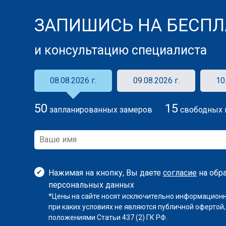
ЗАПИШИСЬ НА БЕСПЛ
и консультацию специалиста
08.08.2026 г.
09.08.2026 г.
10
Натяжные потолки. Надежные и крас
50
15
запланированных замеров
свободных 
:
Придайте комнате легкость, используя двух
потолки с точечной подсветкой.
Нажимая на кнопку, Вы даете
согласие
на обр
персональных данных
*Цены на сайте носят исключительно информационн
при каких условиях не являются публичной офертой
положениями Статьи 437 (2) ГК РФ.