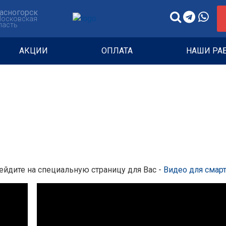
асногорск
Московская
ласть
АКЦИИ
ОПЛАТА
НАШИ РА
ейдите на специальную страницу для Вас -
Видео для смар