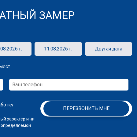
АТНЫЙ ЗАМЕР
.08.2026 г.
11.08.2026 г.
Другая дата
ивые
Бассейн
мест
уровневые
Глянцевая поверхность натяжного по
зеркальный эффект и отражает все, чт
аботку
ПЕРЕЗВОНИТЬ МНЕ
ый характер и ни
, определяемой