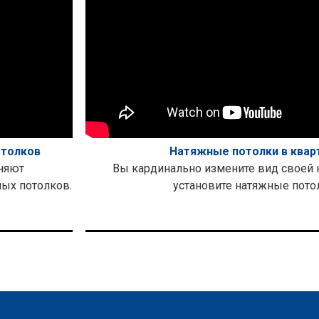
отолков
Натяжные потолки в квар
няют
Вы кардинально измените вид своей 
ых потолков.
установите натяжные пото