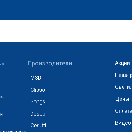
ов
Производители
Акции
Наши 
MSD
Свети
Clipso
ые
Цены
Pongs
Оплат
Descor
ый
Видео
Cerutti