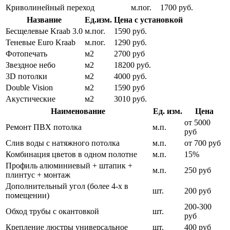
Криволинейный переход
м.пог.
1700 руб.
Название
Ед.изм.
Цена с установкой
Бесщелевые Kraab 3.0
м.пог.
1590 руб.
Теневые Euro Kraab
м.пог.
1290 руб.
Фотопечать
м2
2700 руб
Звездное небо
м2
18200 руб.
3D потолки
м2
4000 руб.
Double Vision
м2
1590 руб
Акустические
м2
3010 руб.
Наименование
Ед. изм.
Цена
от 5000
Ремонт ПВХ потолка
м.п.
руб
Слив воды с натяжного потолка
м.п.
от 700 руб
Комбинация цветов в одном полотне
м.п.
15%
Профиль алюминиевый + штапик +
м.п.
250 руб
плинтус + монтаж
Дополнительный угол (более 4-х в
шт.
200 руб
помещении)
200-300
Обход трубы с окантовкой
шт.
руб
Крепление люстры универсальное
шт.
400 руб