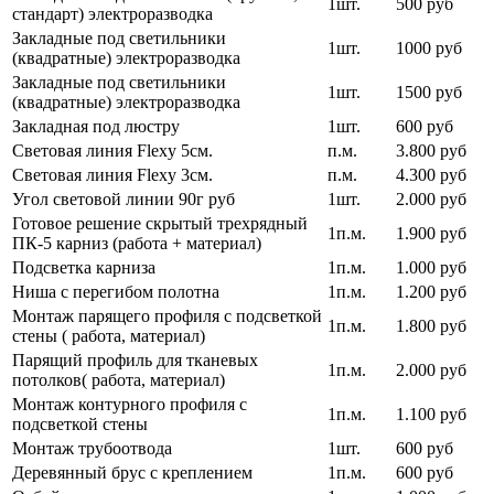
1шт.
500 руб
стандарт) электроразводка
Закладные под светильники
1шт.
1000 руб
(квадратные) электроразводка
Закладные под светильники
1шт.
1500 руб
(квадратные) электроразводка
Закладная под люстру
1шт.
600 руб
Световая линия Flexy 5см.
п.м.
3.800 руб
Световая линия Flexy 3см.
п.м.
4.300 руб
Угол световой линии 90г руб
1шт.
2.000 руб
Готовое решение скрытый трехрядный
1п.м.
1.900 руб
ПК-5 карниз (работа + материал)
Подсветка карниза
1п.м.
1.000 руб
Ниша с перегибом полотна
1п.м.
1.200 руб
Монтаж парящего профиля с подсветкой
1п.м.
1.800 руб
стены ( работа, материал)
Парящий профиль для тканевых
1п.м.
2.000 руб
потолков( работа, материал)
Монтаж контурного профиля с
1п.м.
1.100 руб
подсветкой стены
Монтаж трубоотвода
1шт.
600 руб
Деревянный брус с креплением
1п.м.
600 руб