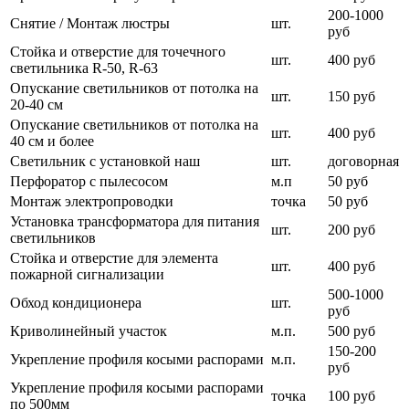
200-1000
Снятие / Монтаж люстры
шт.
руб
Стойка и отверстие для точечного
шт.
400 руб
светильника R-50, R-63
Опускание светильников от потолка на
шт.
150 руб
20-40 см
Опускание светильников от потолка на
шт.
400 руб
40 см и более
Светильник с установкой наш
шт.
договорная
Перфоратор с пылесосом
м.п
50 руб
Монтаж электропроводки
точка
50 руб
Установка трансформатора для питания
шт.
200 руб
светильников
Стойка и отверстие для элемента
шт.
400 руб
пожарной сигнализации
500-1000
Обход кондиционера
шт.
руб
Криволинейный участок
м.п.
500 руб
150-200
Укрепление профиля косыми распорами
м.п.
руб
Укрепление профиля косыми распорами
точка
100 руб
по 500мм