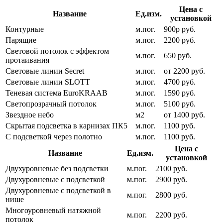
Цена с
Название
Ед.изм.
установкой
Контурные
м.пог.
900р руб.
Парящие
м.пог.
2200 руб.
Световой потолок с эффектом
м.пог.
650 руб.
протаивания
Световые линии Secret
м.пог.
от 2200 руб.
Световые линии SLOTT
м.пог.
4700 руб.
Теневая система EuroKRAAB
м.пог.
1590 руб.
Светопрозрачный потолок
м.пог.
5100 руб.
Звездное небо
м2
от 1400 руб.
Скрытая подсветка в карнизах ПК5
м.пог.
1100 руб.
С подсветкой через полотно
м.пог.
1100 руб.
Цена с
Название
Ед.изм.
установкой
Двухуровневые без подсветки
м.пог.
2100 руб.
Двухуровневые с подсветкой
м.пог.
2900 руб.
Двухуровневые с подсветкой в
м.пог.
2800 руб.
нише
Многоуровневый натяжной
м.пог.
2200 руб.
потолок