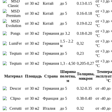
от +3 до 
от 30 м2
Китай
до 5
0.13-0.15
°С
от +3 до 
от 30 м2
Китай
до 5
0.16-0.18
°С
от +3 до 
от 30 м2
Китай
до 5
0.19-0.22
°С
от +3 до 
от 30 м2
Германия
до 3.2
0.18-0.20
°С
1.5 - 2.2
от +3 до 
от 30 м2
Германия
0,32
м
°С
от +3 до 
от 30 м2
Германия
до 5
0,23
°С
от +3 до 
от 30 м2
Германия
1,3 - 4,50
0,205-0,27
°С
Ширина
Темпера
Толщина,
Материал
Площадь
Страна
полотна,
эксплуат
микрон
м
°С
от 30 м2
Германия
до 5
0.32-0.35
от -40 до
от 30 м2
Франция
до 5
0.38-0.40
от -40 до
от 30 м2
Италия
до 5
0.32
от -40 до