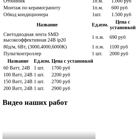
Отбойник
1п.м.
1.000 руб
Монтаж по керамограниту
1п.м.
600 руб
Обход кондиционера
1шт.
1.500 руб
Цена с
Название
Ед.изм.
установкой
Светодиодная лента SMD
1 п.м.
690 руб
высокоэффективная 24В ip20
80д/м, 6Вт, (3000,4000,6000К)
1 п.м.
1100 руб
Пульт/контроллер
1 шт.
2000 руб
Название
Ед.изм.
Цена с установкой
60 Ватт, 24В
1 шт.
1700 руб
100 Ватт, 24В
1 шт.
2200 руб
150 Ватт, 24В
1 шт.
2700 руб
200 Ватт, 24В
1 шт.
2900 руб
Видео наших работ