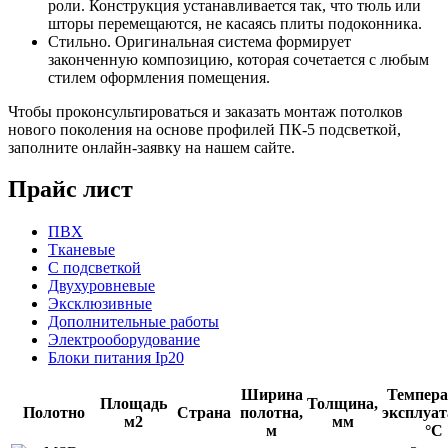
роли. Конструкция устанавливается так, что тюль или
шторы перемещаются, не касаясь плиты подоконника.
Стильно. Оригинальная система формирует
законченную композицию, которая сочетается с любым
стилем оформления помещения.
Чтобы проконсультироваться и заказать монтаж потолков
нового поколения на основе профилей ПК-5 подсветкой,
заполните онлайн-заявку на нашем сайте.
Прайс лист
ПВХ
Тканевые
С подсветкой
Двухуровневые
Эксклюзивные
Дополнительные работы
Электрооборудование
Блоки питания Ip20
Ширина
Темпера
Площадь
Толщина,
Полотно
Страна
полотна,
эксплуат
м2
мм
м
°С