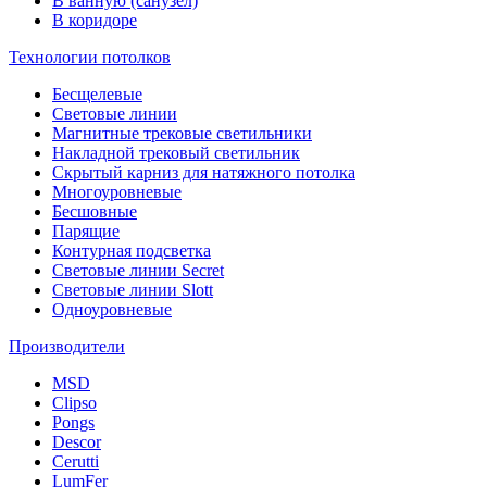
В ванную (санузел)
В коридоре
Технологии потолков
Бесщелевые
Световые линии
Магнитные трековые светильники
Накладной трековый светильник
Скрытый карниз для натяжного потолка
Многоуровневые
Бесшовные
Парящие
Контурная подсветка
Световые линии Secret
Световые линии Slott
Одноуровневые
Производители
MSD
Clipso
Pongs
Descor
Cerutti
LumFer