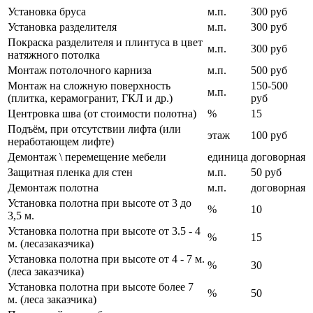
Установка бруса
м.п.
300 руб
Установка разделителя
м.п.
300 руб
Покраска разделителя и плинтуса в цвет
м.п.
300 руб
натяжного потолка
Монтаж потолочного карниза
м.п.
500 руб
Монтаж на сложную поверхность
150-500
м.п.
(плитка, керамогранит, ГКЛ и др.)
руб
Центровка шва (от стоимости полотна)
%
15
Подъём, при отсутствии лифта (или
этаж
100 руб
неработающем лифте)
Демонтаж \ перемещение мебели
единица
договорная
Защитная пленка для стен
м.п.
50 руб
Демонтаж полотна
м.п.
договорная
Установка полотна при высоте от 3 до
%
10
3,5 м.
Установка полотна при высоте от 3.5 - 4
%
15
м. (лесазаказчика)
Установка полотна при высоте от 4 - 7 м.
%
30
(леса заказчика)
Установка полотна при высоте более 7
%
50
м. (леса заказчика)