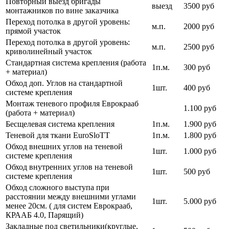
Повторный выезд бригады
выезд
3500 руб
монтажников по вине заказчика
Переход потолка в другой уровень:
м.п.
2000 руб
прямой участок
Переход потолка в другой уровень:
м.п.
2500 руб
криволинейный участок
Стандартная система крепления (работа
1п.м.
300 руб
+ материал)
Обход доп. Углов на стандартной
1шт.
400 руб
системе крепления
Монтаж теневого профиля Еврокрааб
1.100 руб
(работа + материал)
Бесщелевая система крепления
1п.м.
1.900 руб
Теневой для ткани EuroSloTT
1п.м.
1.800 руб
Обход внешних углов на теневой
1шт.
1.000 руб
системе крепления
Обход внутренних углов на теневой
1шт.
500 руб
системе крепления
Обход сложного выступа при
расстоянии между внешними углами
1шт.
5.000 руб
менее 20см. ( для систем Еврокрааб,
КРААБ 4.0, Парящий)
Закладные под светильники(круглые,