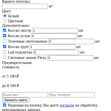
Вашего потолка:
м²
Цвет:
Белый
Цветной
Дополнительно:
Кол-во люстр
шт
Кол-во углов
шт
Точечные светильники
шт
Кол-во труб
шт
Led подсветка
шт
Световые линии Flexy
шт
Предварительная
стоимость
от
5 100
₽
до
8 100
₽
Заказать смету
Нажимая на кнопку, Вы даете
согласие
на обработку
персональных данных