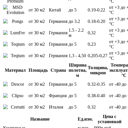
°С
от +3 до 
от 30 м2
Китай
до 5
0.19-0.22
°С
от +3 до 
от 30 м2
Германия
до 3.2
0.18-0.20
°С
1.5 - 2.2
от +3 до 
от 30 м2
Германия
0,32
м
°С
от +3 до 
от 30 м2
Германия
до 5
0,23
°С
от +3 до 
от 30 м2
Германия
1,3 - 4,50
0,205-0,27
°С
Ширина
Темпера
Толщина,
Материал
Площадь
Страна
полотна,
эксплуат
микрон
м
°С
от 30 м2
Германия
до 5
0.32-0.35
от -40 до
от 30 м2
Франция
до 5
0.38-0.40
от -40 до
от 30 м2
Италия
до 5
0.32
от -40 до
Цена с
Название
Ед.изм.
установкой
Контурные
м.пог.
900р руб.