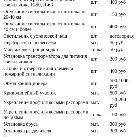
шт.
400 руб
светильника R-50, R-63
Опускание светильников от потолка на
шт.
150 руб
20-40 см
Опускание светильников от потолка на
шт.
400 руб
40 см и более
Светильник с установкой наш
шт.
договорная
Перфоратор с пылесосом
м.п
50 руб
Монтаж электропроводки
точка
50 руб
Установка трансформатора для питания
шт.
200 руб
светильников
Стойка и отверстие для элемента
шт.
400 руб
пожарной сигнализации
500-1000
Обход кондиционера
шт.
руб
Криволинейный участок
м.п.
500 руб
150-200
Укрепление профиля косыми распорами
м.п.
руб
Укрепление профиля косыми распорами
точка
100 руб
по 500мм
Установка бруса
м.п.
300 руб
Установка разделителя
м.п.
300 руб