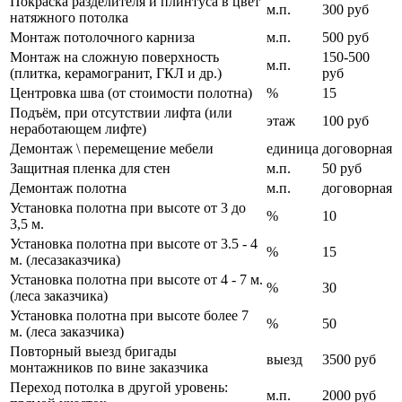
Покраска разделителя и плинтуса в цвет
м.п.
300 руб
натяжного потолка
Монтаж потолочного карниза
м.п.
500 руб
Монтаж на сложную поверхность
150-500
м.п.
(плитка, керамогранит, ГКЛ и др.)
руб
Центровка шва (от стоимости полотна)
%
15
Подъём, при отсутствии лифта (или
этаж
100 руб
неработающем лифте)
Демонтаж \ перемещение мебели
единица
договорная
Защитная пленка для стен
м.п.
50 руб
Демонтаж полотна
м.п.
договорная
Установка полотна при высоте от 3 до
%
10
3,5 м.
Установка полотна при высоте от 3.5 - 4
%
15
м. (лесазаказчика)
Установка полотна при высоте от 4 - 7 м.
%
30
(леса заказчика)
Установка полотна при высоте более 7
%
50
м. (леса заказчика)
Повторный выезд бригады
выезд
3500 руб
монтажников по вине заказчика
Переход потолка в другой уровень:
м.п.
2000 руб