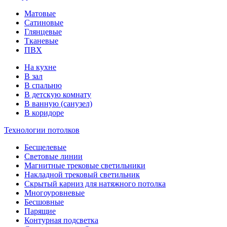
Матовые
Сатиновые
Глянцевые
Тканевые
ПВХ
На кухне
В зал
В спальню
В детскую комнату
В ванную (санузел)
В коридоре
Технологии потолков
Бесщелевые
Световые линии
Магнитные трековые светильники
Накладной трековый светильник
Скрытый карниз для натяжного потолка
Многоуровневые
Бесшовные
Парящие
Контурная подсветка