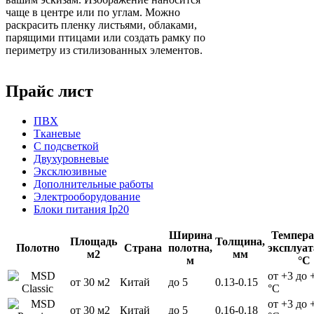
чаще в центре или по углам. Можно
раскрасить пленку листьями, облаками,
парящими птицами или создать рамку по
периметру из стилизованных элементов.
Прайс лист
ПВХ
Тканевые
С подсветкой
Двухуровневые
Эксклюзивные
Дополнительные работы
Электрооборудование
Блоки питания Ip20
Ширина
Темпера
Площадь
Толщина,
Полотно
Страна
полотна,
эксплуат
м2
мм
м
°С
от +3 до 
от 30 м2
Китай
до 5
0.13-0.15
°С
от +3 до 
от 30 м2
Китай
до 5
0.16-0.18