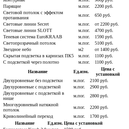
Парящие
м.пог.
2200 руб.
Световой потолок с эффектом
м.пог.
650 руб.
протаивания
Световые линии Secret
м.пог.
от 2200 руб.
Световые линии SLOTT
м.пог.
4700 руб.
Теневая система EuroKRAAB
м.пог.
1590 руб.
Светопрозрачный потолок
м.пог.
5100 руб.
Звездное небо
м2
от 1400 руб.
Скрытая подсветка в карнизах ПК5
м.пог.
1100 руб.
С подсветкой через полотно
м.пог.
1100 руб.
Цена с
Название
Ед.изм.
установкой
Двухуровневые без подсветки
м.пог.
2100 руб.
Двухуровневые с подсветкой
м.пог.
2900 руб.
Двухуровневые с подсветкой в
м.пог.
2800 руб.
нише
Многоуровневый натяжной
м.пог.
2200 руб.
потолок
Криволинейный переход
м.пог.
1700 руб.
Название
Ед.изм.
Цена с установкой