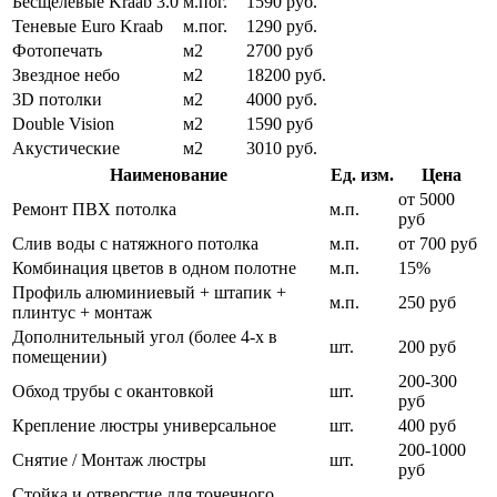
Бесщелевые Kraab 3.0
м.пог.
1590 руб.
Теневые Euro Kraab
м.пог.
1290 руб.
Фотопечать
м2
2700 руб
Звездное небо
м2
18200 руб.
3D потолки
м2
4000 руб.
Double Vision
м2
1590 руб
Акустические
м2
3010 руб.
Наименование
Ед. изм.
Цена
от 5000
Ремонт ПВХ потолка
м.п.
руб
Слив воды с натяжного потолка
м.п.
от 700 руб
Комбинация цветов в одном полотне
м.п.
15%
Профиль алюминиевый + штапик +
м.п.
250 руб
плинтус + монтаж
Дополнительный угол (более 4-х в
шт.
200 руб
помещении)
200-300
Обход трубы с окантовкой
шт.
руб
Крепление люстры универсальное
шт.
400 руб
200-1000
Снятие / Монтаж люстры
шт.
руб
Стойка и отверстие для точечного