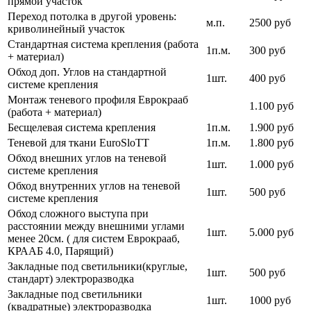
прямой участок
Переход потолка в другой уровень:
м.п.
2500 руб
криволинейный участок
Стандартная система крепления (работа
1п.м.
300 руб
+ материал)
Обход доп. Углов на стандартной
1шт.
400 руб
системе крепления
Монтаж теневого профиля Еврокрааб
1.100 руб
(работа + материал)
Бесщелевая система крепления
1п.м.
1.900 руб
Теневой для ткани EuroSloTT
1п.м.
1.800 руб
Обход внешних углов на теневой
1шт.
1.000 руб
системе крепления
Обход внутренних углов на теневой
1шт.
500 руб
системе крепления
Обход сложного выступа при
расстоянии между внешними углами
1шт.
5.000 руб
менее 20см. ( для систем Еврокрааб,
КРААБ 4.0, Парящий)
Закладные под светильники(круглые,
1шт.
500 руб
стандарт) электроразводка
Закладные под светильники
1шт.
1000 руб
(квадратные) электроразводка