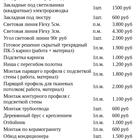
Закладные под светильники
1шт.
1500 руб
(квадратные) электроразводка
Закладная под люстру
1шт.
600 руб
Световая линия Flexy 5см.
п.м.
3.800 руб
Световая линия Flexy 3см.
п.м.
4.300 руб
Угол световой линии 90г руб
1шт.
2.000 руб
Готовое решение скрытый трехрядный
1п.м.
1.900 руб
ПК-5 карниз (работа + материал)
Подсветка карниза
1п.м.
1.000 руб
Ниша с перегибом полотна
1п.м.
1.200 руб
Монтаж парящего профиля с подсветкой
1п.м.
1.800 руб
стены ( работа, материал)
Парящий профиль для тканевых
1п.м.
2.000 руб
потолков( работа, материал)
Монтаж контурного профиля с
1п.м.
1.100 руб
подсветкой стены
Монтаж трубоотвода
1шт.
600 руб
Деревянный брус с креплением
1п.м.
600 руб
Отбойник
1п.м.
1.000 руб
Монтаж по керамограниту
1п.м.
600 руб
Обход кондиционера
1шт.
1.500 руб