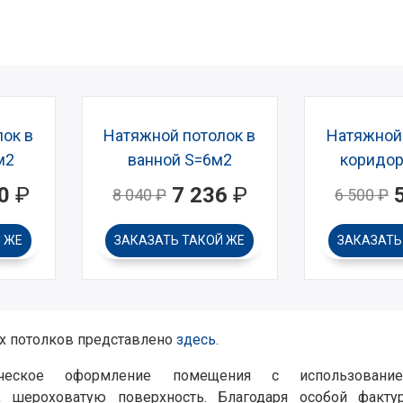
ок в
Натяжной потолок в
Натяжной 
м2
ванной S=6м2
коридор
0
₽
7 236
₽
8 040
₽
6 500
₽
 ЖЕ
ЗАКАЗАТЬ
ТАКОЙ ЖЕ
ЗАКАЗАТ
х потолков представлено
здесь
.
еское оформление помещения с использовани
, шероховатую поверхность. Благодаря особой факту