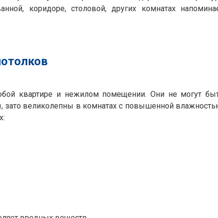
нной, коридоре, столовой, других комнатах напомина
потолков
юбой квартире и нежилом помещении. Они не могут бы
ы, зато великолепны в комнатах с повышенной влажность
х:
еляет вредных веществ.