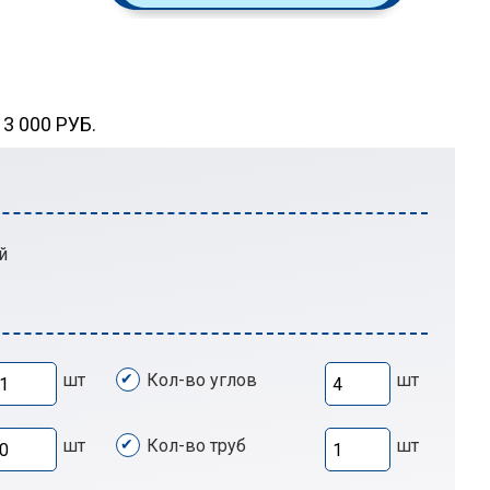
 000 РУБ.
й
шт
Кол-во углов
шт
шт
Кол-во труб
шт