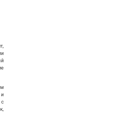
т,
ии
ый
ие
им
 и
 с
к,