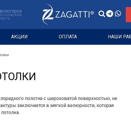
асногорск
Московская
ласть
АКЦИИ
ОПЛАТА
НАШИ РА
толки
ОТОЛКИ
лоридного полотна с шероховатой поверхностью, не
ктуры заключается в мягкой велюрности, которая
 потолка.