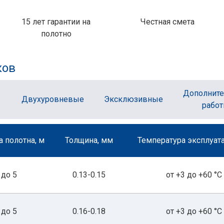
15 лет гарантии на
Честная смета
полотно
ков
Дополнит
Двухуровневые
Эксклюзивные
рабо
 полотна, м
Толщина, мм
Температура эксплуата
до 5
0.13-0.15
от +3 до +60 °С
до 5
0.16-0.18
от +3 до +60 °С