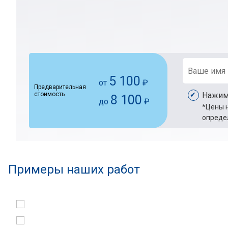
5 100
от
₽
Предварительная
стоимость
Нажима
8 100
до
₽
*Цены н
опреде
Примеры наших работ