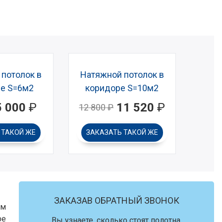
потолок в
Натяжной потолок в
е S=6м2
коридоре S=10м2
5 000
₽
11 520
₽
12 800
₽
Ь
ТАКОЙ ЖЕ
ЗАКАЗАТЬ
ТАКОЙ ЖЕ
ЗАКАЗАВ ОБРАТНЫЙ ЗВОНОК
ем
ре
Вы узнаете, сколько стоят полотна,