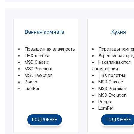
Ванная комната
Кухня
Повышенная влажность
Перепады темпе
ПВХ-пленка
Агрессивная сре
MSD Classic
Накапливаются
MSD Premium
загрязнения
MSD Evolution
ПВХ полотна
Pongs
MSD Classic
LumFer
MSD Premium
MSD Evolution
Pongs
LumFer
ПОДРОБНЕЕ
ПОДРОБНЕЕ