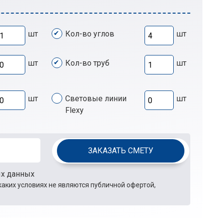
шт
Кол-во углов
шт
шт
Кол-во труб
шт
шт
Световые линии
шт
Flexy
ЗАКАЗАТЬ СМЕТУ
ых данных
каких условиях не являются публичной офертой,