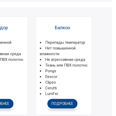
дор
Балкон
шенной
Перепады температур
Нет повышенной
ивная среда
влажности
 ПВХ полотно
Не агрессивная среда
Ткань или ПВХ полотно
Pongs
Descor
Clipso
Cerutti
LumFer
БНЕЕ
ПОДРОБНЕЕ