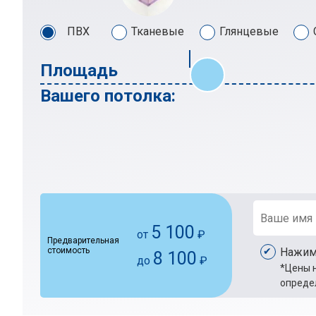
ПВХ
Тканевые
Глянцевые
Площадь
Вашего потолка:
5 100
от
₽
Предварительная
стоимость
Нажима
8 100
до
₽
*Цены н
опреде