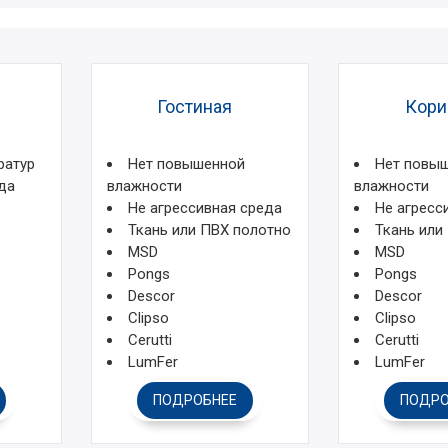
Гостиная
Кори
ратур
Нет повышенной
Нет повы
да
влажности
влажности
Не агрессивная среда
Не агресс
Ткань или ПВХ полотно
Ткань или
MSD
MSD
Pongs
Pongs
Descor
Descor
Clipso
Clipso
Cerutti
Cerutti
LumFer
LumFer
ПОДРОБНЕЕ
ПОДРО