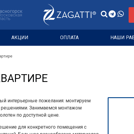
асногорск
Московская
ласть
АКЦИИ
ОПЛАТА
НАШИ РА
артире
КВАРТИРЕ
бый интерьерные пожелания: монтируем
 решениями. Занимаемся монтажом
олотен по доступной цене.
ешение для конкретного помещения с